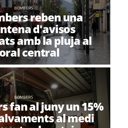
BOMBERS
mbers reben una
ntena d'avisos
ats amb la pluja al
toral central
BOMBERS
s fan al juny un 15%
alvaments al medi