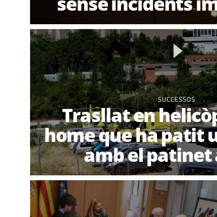
sense incidents i
SUCCESSOS
Trasllat en helicò
home que ha patit 
amb el patinet 