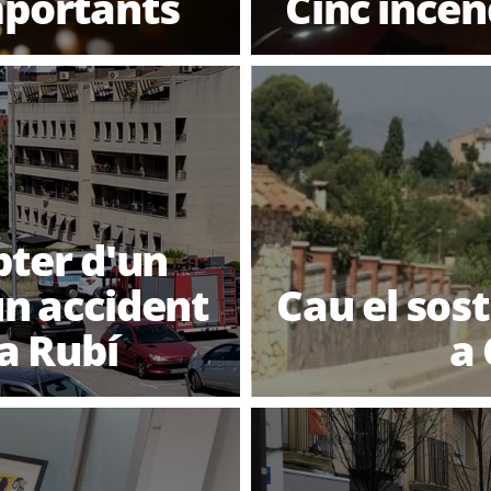
mportants
Cinc incen
pter d'un
un accident
Cau el sos
a Rubí
a 