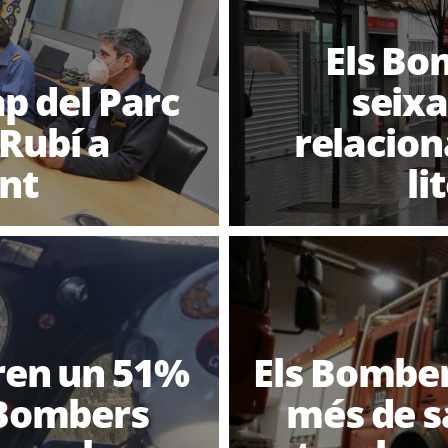
Els Bo
p del Parc
seixa
Rubí a
relacion
nt
li
aren un 51%
Els Bomber
s Bombers
més de s