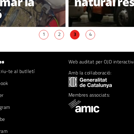
mar la
natural re
ó
1
2
3
4
os
Web auditat per OJD interactiv
iu-te al butlletí
Amb la col·laboració:
book
Membres associats:
er
gram
be
ram