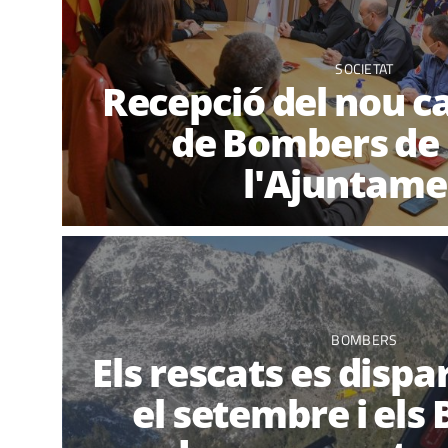
SOCIETAT
Recepció del nou ca
de Bombers de 
l'Ajuntame
BOMBERS
Els rescats es disp
el setembre i el