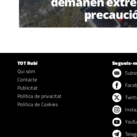
demanen extre
precauci
TOT Rubí
Segueix-n
Qui sóm
Subscr
Contacte
Face
Publicitat
Política de privacitat
Twitt
Politica de Cookies
Insta
YouTu
Teleg