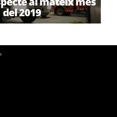
specte al mateix mes
del 2019
a