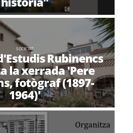
història"
SOCIETAT
 d'Estudis Rubinencs
a la xerrada 'Pere
s, fotògraf (1897-
1964)'