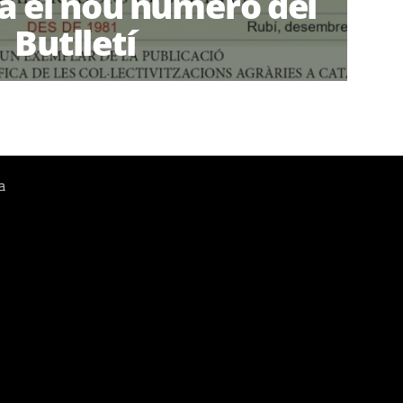
à el nou número del
Butlletí
a