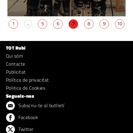
1
...
5
6
7
8
9
10
TOT Rubí
Qui sóm
Contacte
Publicitat
Política de privacitat
Politica de Cookies
Segueix-nos
Subscriu-te al butlletí
Facebook
Twitter