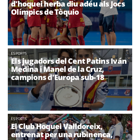
d'hoquei herba diu adéu als Jocs
Olímpics de Tòquio
ESPORTS
Els jugadors del Cent Patins Iván
Medina i Manel de la Cruz,
campions d'Europa sub-18
ESPORTS
El Club Hoquei Valldoreix,
entrenat per una rubinenca,