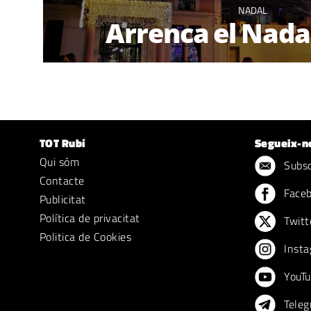
NADAL
Arrenca el Nadal
TOT Rubí
Segueix-n
Qui sóm
Subscr
Contacte
Face
Publicitat
Política de privacitat
Twitt
Politica de Cookies
Insta
YouTu
Teleg