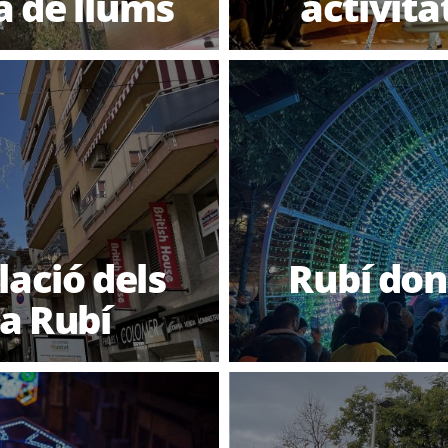
a de llums
activita
lació dels
Rubí don
a Rubí