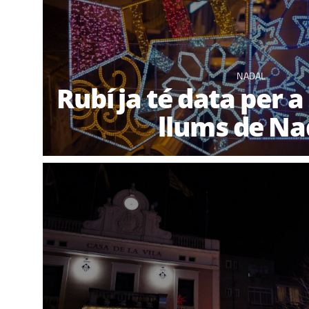
NADAL
Rubí ja té data per a
llums de Na