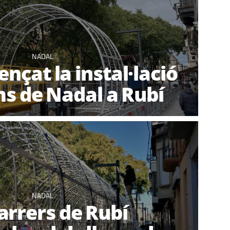
NADAL
nçat la instal·lació
ms de Nadal a Rubí
NADAL
carrers de Rubí