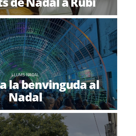
ts de Nadal a Rubí
LLUMS NADAL
a la benvinguda al
Nadal