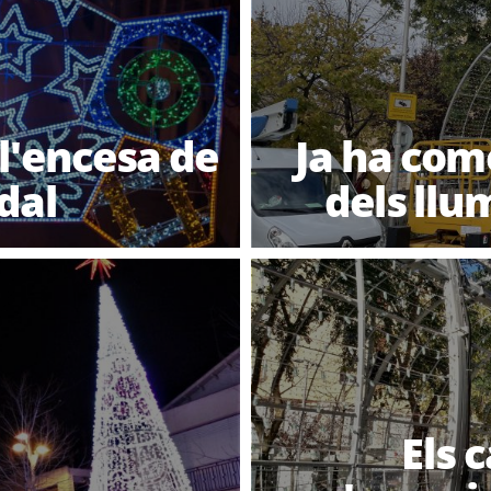
 l'encesa de
Ja ha come
dal
dels llu
Els 