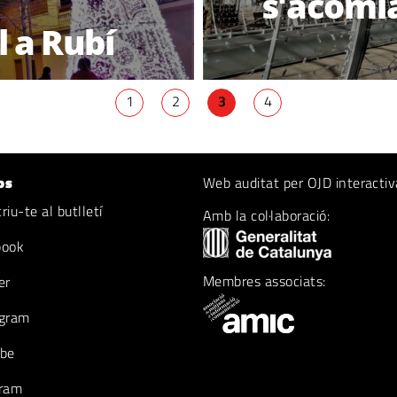
s'acomia
 a Rubí
1
2
3
4
os
Web auditat per OJD interactiv
iu-te al butlletí
Amb la col·laboració:
book
Membres associats:
er
gram
be
ram