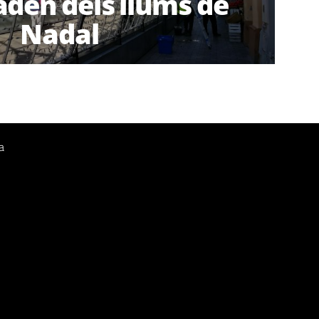
den dels llums de
Nadal
a