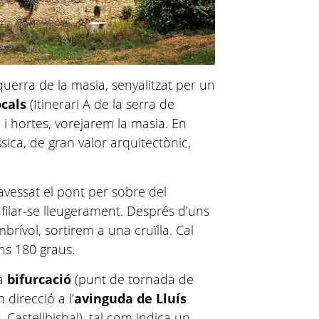
uerra de la masia, senyalitzat per un
locals
(Itinerari A de la serra de
i hortes, vorejarem la masia. En
ica, de gran valor arquitectònic,
ravessat el pont per sobre del
nfilar-se lleugerament. Després d’uns
brívol, sortirem a una cruïlla. Cal
uns 180 graus.
na
bifurcació
(punt de tornada de
n direcció a l’
avinguda de Lluís
 Castellbisbal), tal com indica un