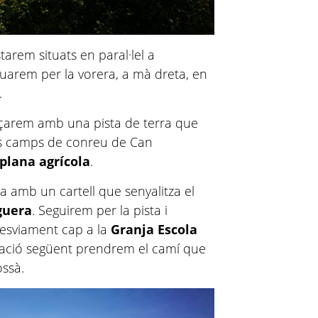
tarem situats en paral·lel a
nuarem per la vorera, a mà dreta, en
.
laçarem amb una pista de terra que
els camps de conreu de Can
plana agrícola
.
 amb un cartell que senyalitza el
eguera
. Seguirem per la pista i
esviament cap a la
Granja Escola
rcació següent prendrem el camí que
ossà.