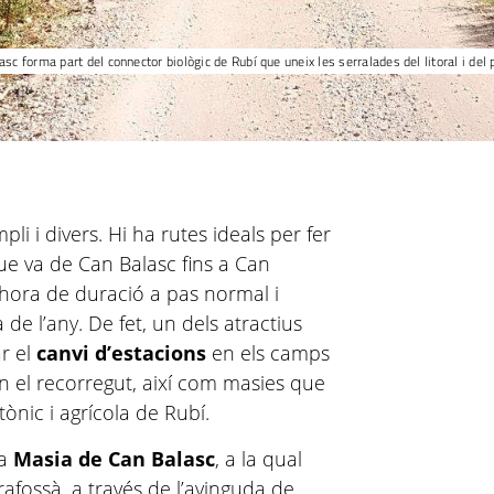
sc forma part del connector biològic de Rubí que uneix les serralades del litoral i del p
li i divers. Hi ha rutes ideals per fer
ue va de Can Balasc fins a Can
a hora de duració a pas normal i
de l’any. De fet, un dels atractius
r el
canvi d’estacions
en els camps
n el recorregut, així com masies que
ònic i agrícola de Rubí.
la
Masia de Can Balasc
, a la qual
afossà, a través de l’avinguda de