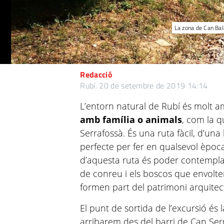
La zona de Can Bala
Redacció
Rubí.
20 de setembre de 2019 14:14
L’entorn natural de Rubí és molt amp
amb família o animals
, com la q
Serrafossà. És una ruta fàcil, d’un
perfecte per fer en qualsevol època 
d’aquesta ruta és poder contempla
de conreu i els boscos que envolte
formen part del patrimoni arquitect
El punt de sortida de l’excursió és 
arribarem des del barri de Can Serr