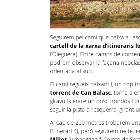
Seguirem pel camí que baixa a l’esq
cartell de la xarxa d’itineraris 
l’Oleguera). Entre camps de conreu 
podrem observar la façana neoclàss
orientada al sud.
El camí segueix baixant i, un cop t
torrent de Can Balasc
, torna a e
giravolts entre un bosc frondós i om
seguir la pista a l’esquerra, girant 
Al cap de 200 metres trobarem u
l’itinerari 4), però seguirem recte, e
Millet
(urbanització Comte de Sert,