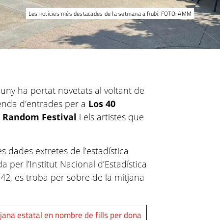
Les notícies més destacades de la setmana a Rubí. FOTO: AMM
uny ha portat novetats al voltant de
venda d'entrades per a
Los 40
 Random Festival
i els artistes que
s dades extretes de l’estadística
a per l’Institut Nacional d’Estadística
2, es troba per sobre de la mitjana
tjana estatal en nombre de fills per dona