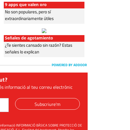
9 apps que valen oro
No son populares, pero sí
extraordinariamente útiles
Señales de agotamiento
¿Te sientes cansado sin razón? Estas
señales lo explican
POWERED BY ADDOOR
ut?
és informació al teu correu electrònic
Subscriure'm
üent informació INFORMACIÓ BÀSICA SOBRE PROTECCIÓ DE
ACIÓ, S.L. Finalitat del tractament: Atendre les