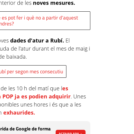
nterior de les
noves mesures.
s pot fer i què no a partir d'aquest
ndres?
oves
dades d'atur a Rubí.
El
uda de l'atur durant el mes de maig i
de baixada.
Rubí per segon mes consecutiu
de les 10 h del matí que l
es
 POP ja es podien adquirir
. Unes
onibles unes hores i és que a les
en
exhaurides.
rida de Google de forma
ACTIVAR ARA