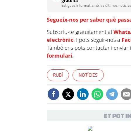
gratuïta
Estigues informat amb les últimes notícies
Segueix-nos per saber què passa
Subscriu-te gratuïtament al
Whats
electrònic
. I pots seguir-nos a
Fa
També ens pots contactar i enviar 
formulari
.
RUBÍ
NOTÍCIES
ET POT 