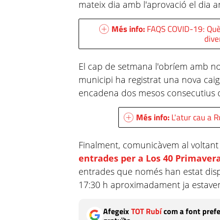
mateix dia amb l'aprovació el dia a
Més info:
FAQS COVID-19: Què e
dive
El cap de setmana l'obríem amb n
municipi ha registrat una nova caig
encadena dos mesos consecutius 
Més info:
L'atur cau a 
Finalment, comunicàvem al voltant 
entrades per a Los 40 Primavera
entrades que només han estat disp
17:30 h aproximadament ja estav
Afegeix
TOT Rubí
com a font prefe