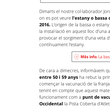
Dimarts el nostre col·laborador Jor
on es pot veure
l’estany o bassa 
2016.
L'origen de la bassa o estany 
la instal·lació en aquest lloc d'una
provocar el sorgiment d'una veta d
contínuament l'estany.
Més info:
La bas
De cara a dimecres, informàvem qu
entre 50 i 59 anys
ha rebut la pri
començar la vacunació de la franj
tenint en compte que aquest matei
funcionament com a
punt de vacu
Occidental
la Pista Coberta d’Atl