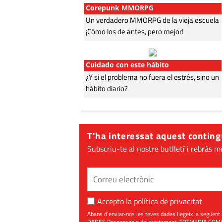
Corepunk MMORPG
Un verdadero MMORPG de la vieja escuela
¡Cómo los de antes, pero mejor!
Cuidado con este hábito
¿Y si el problema no fuera el estrés, sino un
hábito diario?
T'ha interessat aquest conting
Subscriu-te al nostre butlletí i rebràs m
Accepto la
política de privacitat
Abans d'enviar-nos les teves dades llegeix la seg
DADES Responsable del tractament: TOTMEDIA COMUNIC