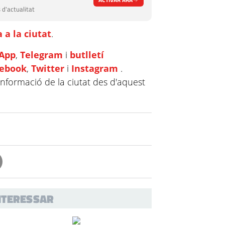
 d'actualitat
 a la ciutat
.
App
,
Telegram
i
butlletí
cebook
,
Twitter
i
Instagram
.
informació de la ciutat des d'aquest
INTERESSAR