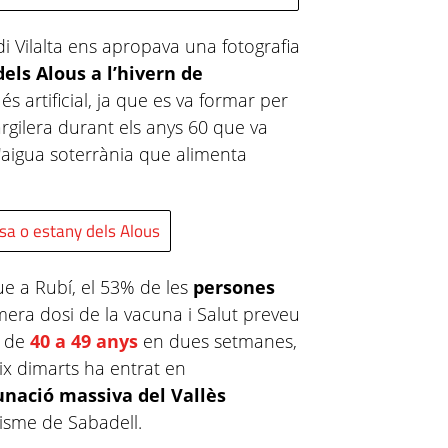
di Vilalta ens apropava una fotografia
dels Alous a l’hivern de
és artificial, ja que es va formar per
 argilera durant els anys 60 que va
'aigua soterrània que alimenta
sa o estany dels Alous
e a Rubí, el 53% de les
persones
mera dosi de la vacuna i Salut preveu
a de
40 a 49 anys
en dues setmanes,
x dimarts ha entrat en
nació massiva del Vallès
etisme de Sabadell.