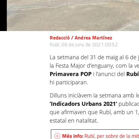
Redacció / Andrea Martínez
Rubí.
06 de juny de 2021 00:52
La setmana del 31 de maig al 6 de j
la Festa Major d'enguany, com la 
Primavera POP
i l'anunci del
Rubí
hi participaran.
Dilluns iniciàvem la setmana amb le
‘Indicadors Urbans 2021‘
publicad
que afirmaven que Rubí, amb un 1,4
estatal en natalitat.
Més info:
Rubí, per sobre de la mi