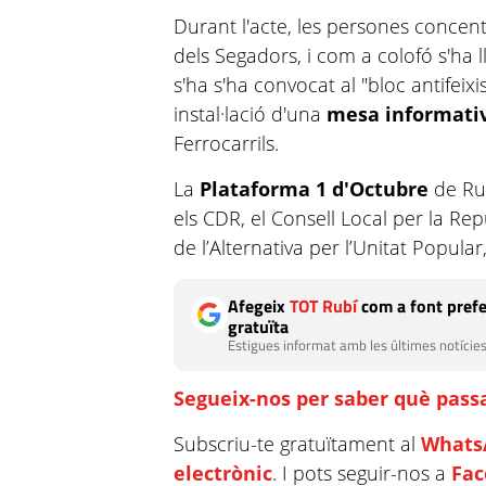
Durant l'acte, les persones concent
dels Segadors, i com a colofó s'ha 
s'ha s'ha convocat al "bloc antifeix
instal·lació d'una
mesa informati
Ferrocarrils.
La
Plataforma 1 d'Octubre
de Rub
els CDR, el Consell Local per la Rep
de l’Alternativa per l’Unitat Popular
Afegeix
TOT Rubí
com a font prefe
gratuïta
Estigues informat amb les últimes notícies
Segueix-nos per saber què passa
Subscriu-te gratuïtament al
Whats
electrònic
. I pots seguir-nos a
Fa