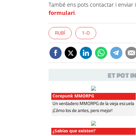
També ens pots contactar i enviar 
formulari
.
RUBÍ
1-O
ET POT 
Corepunk MMORPG
Un verdadero MMORPG de la vieja escuela
¡Cómo los de antes, pero mejor!
¿Sabías que existen?