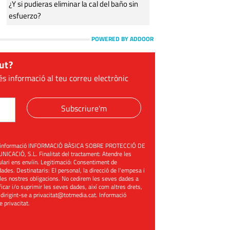
¿Y si pudieras eliminar la cal del baño sin
esfuerzo?
POWERED BY ADDOOR
ut?
és informació al teu correu electrònic
Subscriure'm
üent informació INFORMACIÓ BÀSICA SOBRE PROTECCIÓ DE
ACIÓ, S.L. Finalitat del tractament: Atendre les
mulari ens enviïn. Legitimació: Consentiment de
ades. Destinataris: El personal, la direcció de l'empesa i
les nostres obligacions. No cedirem les seves dades a
ificar i/o suprimir les seves dades, així com altres drets,
 dirigint-se a
privacitat@totmedia.cat
. Informació
de privacitat
.