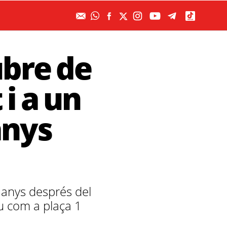
ubre de
 i a un
anys
 anys després del
u com a plaça 1