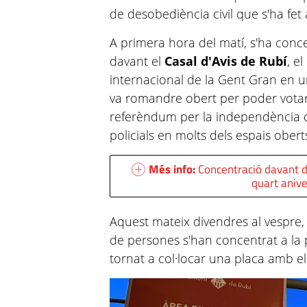
de desobediència civil que s'ha fet
A primera hora del matí, s'ha con
davant el
Casal d'Avis de Rubí
, e
internacional de la Gent Gran en un
va romandre obert per poder votar
referèndum per la independència 
policials en molts dels espais ober
Més info:
Concentració davant de
quart anive
Aquest mateix divendres al vespre, 
de persones s'han concentrat a la 
tornat a col·locar una placa amb 