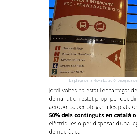
La plaça de la Nova Estació, batejada 
Jordi Voltes
ha estat l'encarregat de
demanat un estat propi per decidir 
aeroports, per obligar a les plataf
50% dels continguts en català o
elèctriques o per disposar d'una le
democràtica".