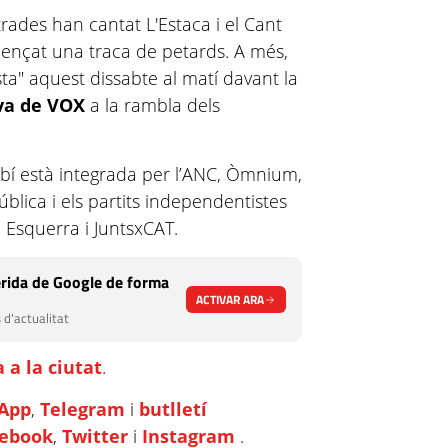
rades han cantat L'Estaca i el Cant
llençat una traca de petards. A més,
ista" aquest dissabte al matí davant la
va de VOX
a la rambla dels
í està integrada per l’ANC, Òmnium,
ública i els partits independentistes
, Esquerra i JuntsxCAT.
rida de Google de forma
ACTIVAR ARA
 d'actualitat
 a la ciutat
.
App
,
Telegram
i
butlletí
cebook
,
Twitter
i
Instagram
.