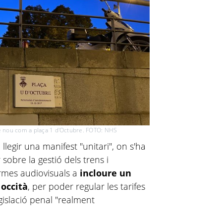
de nou com a plaça 1 d'Octubre. FOTO: NHS
 llegir una manifest "unitari", on s'ha
sobre la gestió dels trens i
ormes audiovisuals a
incloure un
 occità
, per poder regular les tarifes
gislació penal "realment