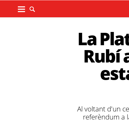
La Pla
Rubí a
est
Al voltant d'un 
referèndum a l