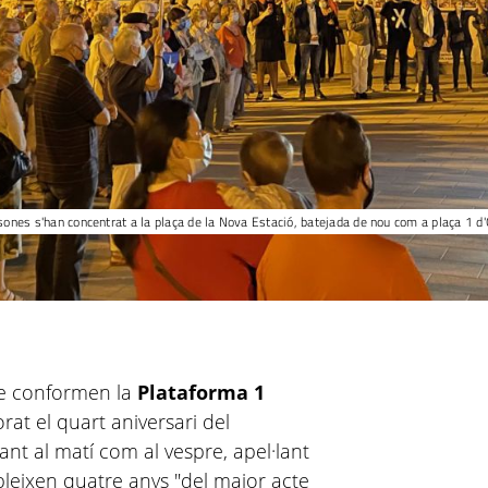
sones s'han concentrat a la plaça de la Nova Estació, batejada de nou com a plaça 1 d
que conformen la
Plataforma 1
t el quart aniversari del
t al matí com al vespre, apel·lant
leixen quatre anys "del major acte