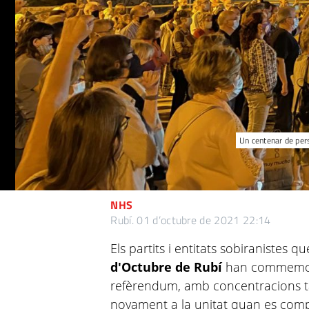
Un centenar de per
NHS
Rubí.
01 d’octubre de 2021 22:14
Els partits i entitats sobiranistes 
d'Octubre de Rubí
han commemora
refèrendum, amb concentracions tan
novament a la unitat quan es comp