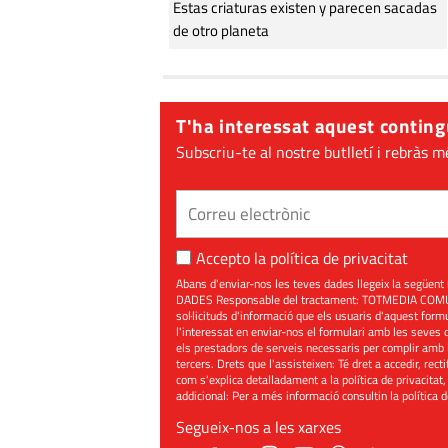
Estas criaturas existen y parecen sacadas
de otro planeta
T'ha interessat aquest conting
Subscriu-te al nostre butlletí i rebràs m
Accepto la
política de privacitat
Abans d'enviar-nos les teves dades llegeix la seg
DADES Responsable del tractament: TOTMEDIA COMUNIC
sol·licituds d'informació que els usuaris d'aquest for
l'interessat en enviar-nos el formulari amb les seves d
els prestadors de serveis necessaris per complir amb 
tercers. Drets que l'assisteixen: Té dret a accedir, rect
com s'explica detalladament a la política de privacitat,
addicional: Per a més informació consultin la
política 
Segueix-nos a les xarxes