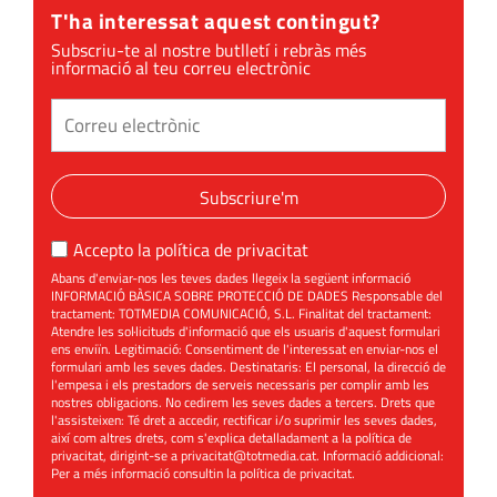
T'ha interessat aquest contingut?
Subscriu-te al nostre butlletí i rebràs més
informació al teu correu electrònic
Subscriure'm
Accepto la
política de privacitat
Abans d'enviar-nos les teves dades llegeix la següent informació
INFORMACIÓ BÀSICA SOBRE PROTECCIÓ DE DADES Responsable del
tractament: TOTMEDIA COMUNICACIÓ, S.L. Finalitat del tractament:
Atendre les sol·licituds d'informació que els usuaris d'aquest formulari
ens enviïn. Legitimació: Consentiment de l'interessat en enviar-nos el
formulari amb les seves dades. Destinataris: El personal, la direcció de
l'empesa i els prestadors de serveis necessaris per complir amb les
nostres obligacions. No cedirem les seves dades a tercers. Drets que
l'assisteixen: Té dret a accedir, rectificar i/o suprimir les seves dades,
així com altres drets, com s'explica detalladament a la política de
privacitat, dirigint-se a
privacitat@totmedia.cat
. Informació addicional:
Per a més informació consultin la
política de privacitat
.