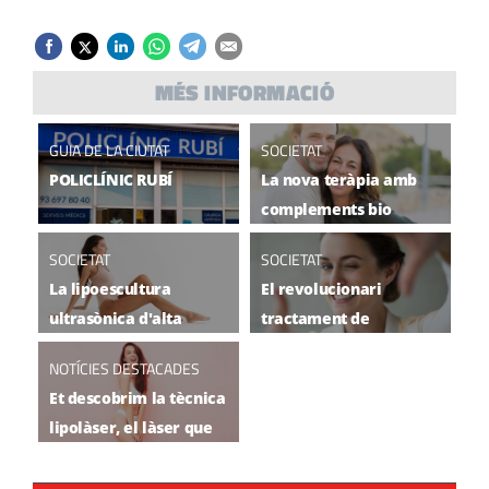
MÉS INFORMACIÓ
GUIA DE LA CIUTAT
SOCIETAT
POLICLÍNIC RUBÍ
La nova teràpia amb
complements bio
idèntics que frena els
SOCIETAT
SOCIETAT
canvis hormonals de
La lipoescultura
El revolucionari
l'edat
ultrasònica d'alta
tractament de
definició per modelar
bioestimulació facial
NOTÍCIES DESTACADES
el cos arriba a Rubí
per rejovenir arriba a
Et descobrim la tècnica
Rubí
lipolàser, el làser que
acaba amb el greix
localitzat