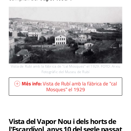
Vista de Rubí amb la fàbrica de "cal Mosques" el 1929. FOTO: Arxiu
Fotogràfic del Museu de Rubí
Més info:
Vista de Rubí amb la fàbrica de "cal
Mosques" el 1929
Vista del Vapor Nou i dels horts de
l'Escardívol, anys 10 del segle passat