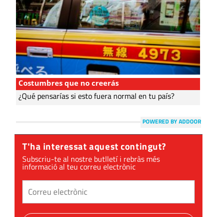
Costumbres que no creerás
¿Qué pensarías si esto fuera normal en tu país?
POWERED BY ADDOOR
T'ha interessat aquest contingut?
Subscriu-te al nostre butlletí i rebràs més
informació al teu correu electrònic