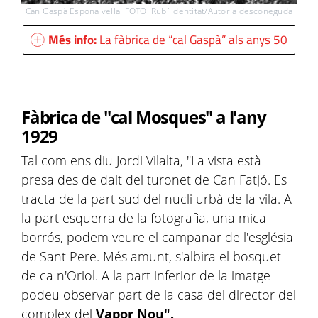
Can Gaspà Espona vella. FOTO: Rubí Identitat/Autoria desconeguda
Més info:
La fàbrica de “cal Gaspà” als anys 50
Fàbrica de "cal Mosques" a l'any
1929
Tal com ens diu Jordi Vilalta, "La vista està
presa des de dalt del turonet de Can Fatjó. Es
tracta de la part sud del nucli urbà de la vila. A
la part esquerra de la fotografia, una mica
borrós, podem veure el campanar de l'església
de Sant Pere. Més amunt, s'albira el bosquet
de ca n'Oriol. A la part inferior de la imatge
podeu observar part de la casa del director del
complex del
Vapor Nou".