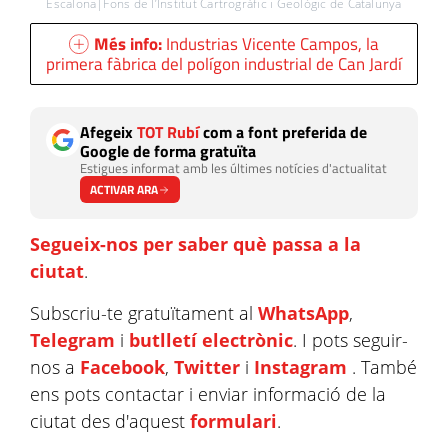
Escalona|Fons de l’Institut Cartrogràfic i Geològic de Catalunya
Més info:
Industrias Vicente Campos, la
primera fàbrica del polígon industrial de Can Jardí
Afegeix
TOT Rubí
com a font preferida de
Google de forma gratuïta
Estigues informat amb les últimes notícies d'actualitat
ACTIVAR ARA
Segueix-nos per saber què passa a la
ciutat
.
Subscriu-te gratuïtament al
WhatsApp
,
Telegram
i
butlletí electrònic
. I pots seguir-
nos a
Facebook
,
Twitter
i
Instagram
. També
ens pots contactar i enviar informació de la
ciutat des d'aquest
formulari
.