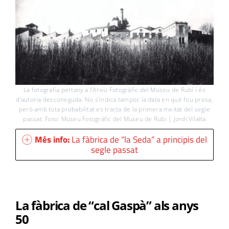
La fotografia pertany a l’Arxiu Fotogràfic del Museu de Rubí i és
d’autoria desconeguda. No s’indica tampoc la data en què fou presa,
però amb tota probabilitat es tracta de la primera meitat del segle
passat. Foto: Museu Fotogràfic del Museu de Rubi | Jordi Vilalta
Més info:
La fàbrica de “la Seda” a principis del
segle passat
La fàbrica de “cal Gaspà” als anys
50