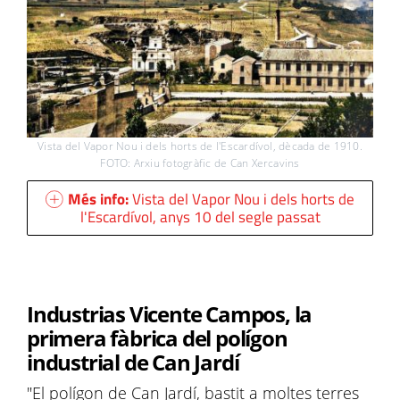
Vista del Vapor Nou i dels horts de l'Escardívol, dècada de 1910.
FOTO: Arxiu fotogràfic de Can Xercavins
Més info:
Vista del Vapor Nou i dels horts de
l'Escardívol, anys 10 del segle passat
Industrias Vicente Campos, la
primera fàbrica del polígon
industrial de Can Jardí
"El polígon de Can Jardí, bastit a moltes terres