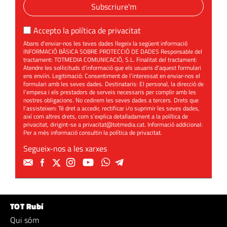
Subscriure'm
Accepto la
política de privacitat
Abans d'enviar-nos les teves dades llegeix la següent informació
INFORMACIÓ BÀSICA SOBRE PROTECCIÓ DE DADES Responsable del
tractament: TOTMEDIA COMUNICACIÓ, S.L. Finalitat del tractament:
Atendre les sol·licituds d'informació que els usuaris d'aquest formulari
ens enviïn. Legitimació: Consentiment de l'interessat en enviar-nos el
formulari amb les seves dades. Destinataris: El personal, la direcció de
l'empesa i els prestadors de serveis necessaris per complir amb les
nostres obligacions. No cedirem les seves dades a tercers. Drets que
l'assisteixen: Té dret a accedir, rectificar i/o suprimir les seves dades,
així com altres drets, com s'explica detalladament a la política de
privacitat, dirigint-se a
privacitat@totmedia.cat
. Informació addicional:
Per a més informació consultin la
política de privacitat
.
Segueix-nos a les xarxes
TOT Rubí
Qui sóm