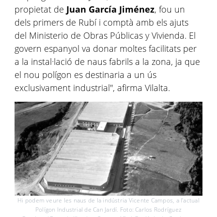
propietat de
Juan García Jiménez
, fou un
dels primers de Rubí i comptà amb els ajuts
del Ministerio de Obras Públicas y Vivienda. El
govern espanyol va donar moltes facilitats per
a la instal·lació de naus fabrils a la zona, ja que
el nou polígon es destinaria a un ús
exclusivament industrial", afirma Vilalta.
Hi podem veure les naus de la indústria Vicente Campos, a l’actual
Polígon Industrial de Can Jardí. Foto: Carlos Rodríguez