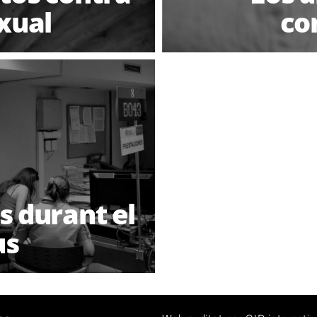
exual
co
s durant el
us