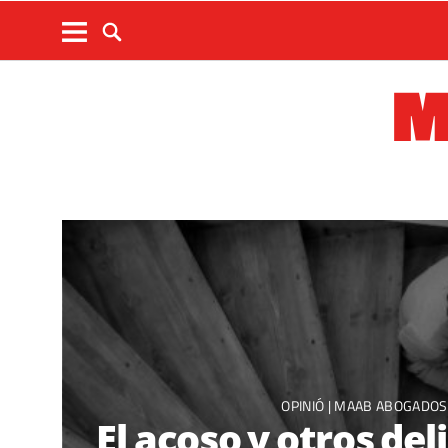
M
OPINIÓ
|
MAAB ABOGADOS
El acoso y otros del