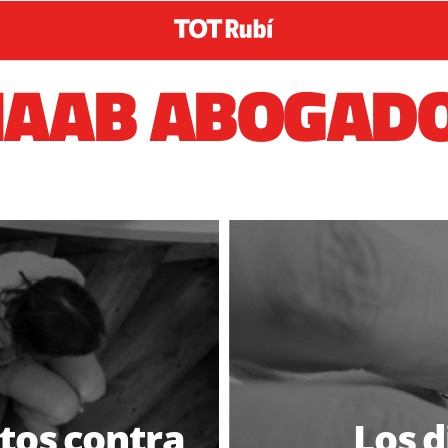
AAB ABOGAD
itos contra
Los d