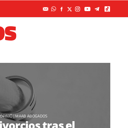
OS
OPINIÓ |
MAAB ABOGADOS
ivorcios tras el