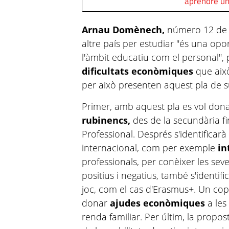
aprendre un
Arnau Domènech,
número 12 de la
altre país per estudiar "és una opo
l'àmbit educatiu com el personal",
dificultats econòmiques
que això
per això presenten aquest pla de s
Primer, amb aquest pla es vol dona
rubinencs,
des de la secundària fin
Professional. Després s'identificarà
internacional, com per exemple
in
professionals, per conèixer les seve
positius i negatius, també s'identif
joc, com el cas d'Erasmus+. Un cop s
donar
ajudes econòmiques
a les
renda familiar. Per últim, la prop