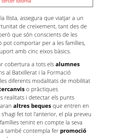
 tercer idioma
 llista, assegura que viatjar a un
rtunitat de creixement, tant des de
 però que són conscients de les
 pot comportar per a les famílies,
uport amb cinc eixos bàsics.
r cobertura a tots els
alumnes
s al Batxillerat i la Formació
 les diferents modalitats de mobilitat
tercanvis
o pràctiques
s realitats i detectar els punts
icaran
altres beques
que entren en
'hagi fet tot l'anterior, el pla preveu
 famílies tenint en compte la seva
osta també contempla fer
promoció