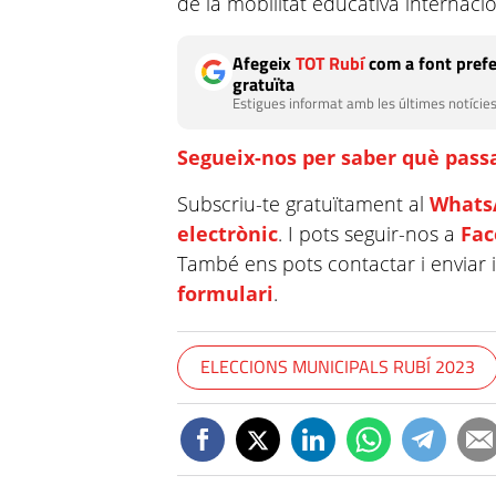
de la mobilitat educativa internacio
Afegeix
TOT Rubí
com a font prefe
gratuïta
Estigues informat amb les últimes notícies
Segueix-nos per saber què passa
Subscriu-te gratuïtament al
Whats
electrònic
. I pots seguir-nos a
Fa
També ens pots contactar i enviar 
formulari
.
ELECCIONS MUNICIPALS RUBÍ 2023