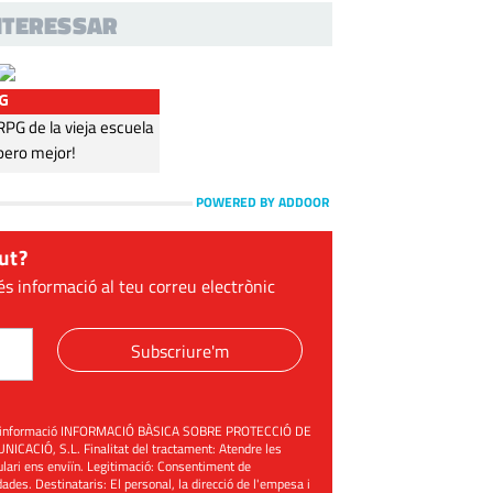
INTERESSAR
G
G de la vieja escuela
pero mejor!
POWERED BY ADDOOR
ut?
és informació al teu correu electrònic
Subscriure'm
üent informació INFORMACIÓ BÀSICA SOBRE PROTECCIÓ DE
ACIÓ, S.L. Finalitat del tractament: Atendre les
mulari ens enviïn. Legitimació: Consentiment de
ades. Destinataris: El personal, la direcció de l'empesa i