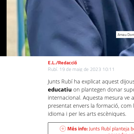
Arnau Domè
E.L./Redacció
Rubí.
19 de maig de 2023 10:11
Junts Rubí ha explicat aquest dijo
educatiu
on plantegen donar supor
internacional. Aquesta mesura ve 
presentat envers la formació, com 
idioma i per les arts escèniques.
Més info:
Junts Rubí planteja b