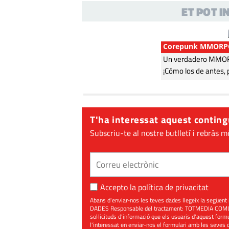
ET POT 
Corepunk MMORP
Un verdadero MMORP
¡Cómo los de antes, 
T'ha interessat aquest conting
Subscriu-te al nostre butlletí i rebràs m
Accepto la
política de privacitat
Abans d'enviar-nos les teves dades llegeix la seg
DADES Responsable del tractament: TOTMEDIA COMUNIC
sol·licituds d'informació que els usuaris d'aquest for
l'interessat en enviar-nos el formulari amb les seves d