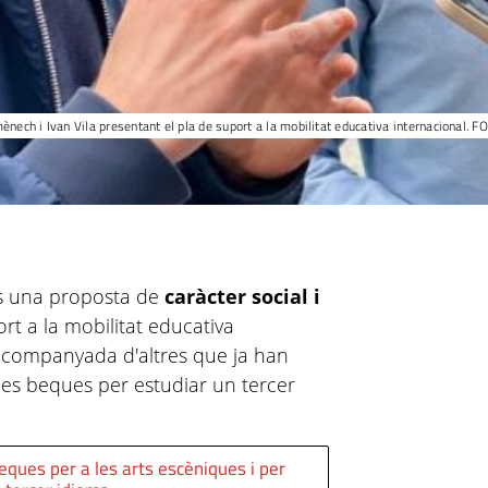
nech i Ivan Vila presentant el pla de suport a la mobilitat educativa internacional. F
us una proposta de
caràcter social i
t a la mobilitat educativa
acompanyada d'altres que ja han
les beques per estudiar un tercer
eques per a les arts escèniques i per