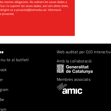
les nostres obligacions. No cedirem les seves dades a
ificar i/o suprimir les seves dades, així com altres drets,
 dirigint-se a
privacitat@totmedia.cat
. Informació
de privacitat
.
os
Web auditat per OJD interactiv
iu-te al butlletí
Amb la col·laboració:
book
Membres associats:
er
gram
be
ram