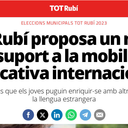
ELECCIONS MUNICIPALS TOT RUBÍ 2023
Rubí proposa un 
suport a la mobil
cativa internaci
és que els joves puguin enriquir-se amb altr
la llengua estrangera