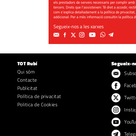
els prestadors de serveis necessaris per complir amb 
tercers. Drets que l'assisteixen: Té dret a accedir, rect
com s'explica detalladament a la política de privacitat,
addicional: Per a més informació consultin la
política 
Segueix-nos a les xarxes
TOT Rubí
Segueix-n
Qui sóm
Subscr
Contacte
Face
Publicitat
Política de privacitat
Twitt
Politica de Cookies
Insta
YouTu
Teleg