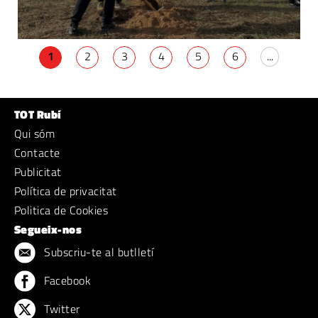
1
2
3
4
5
6
...
TOT Rubí
Qui sóm
Contacte
Publicitat
Política de privacitat
Politica de Cookies
Segueix-nos
Subscriu-te al butlletí
Facebook
Twitter