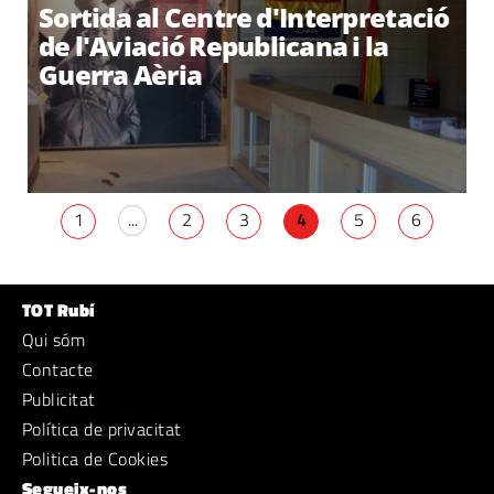
Sortida al Centre d'Interpretació
de l'Aviació Republicana i la
Guerra Aèria
1
...
2
3
4
5
6
TOT Rubí
Qui sóm
Contacte
Publicitat
Política de privacitat
Politica de Cookies
Segueix-nos