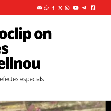
oclip on
es
ellnou
efectes especials