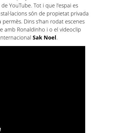
s de YouTube. Tot i que l'espai es
nstal·lacions són de propietat privada
stà permès. Dins s'han rodat escenes
ike amb Ronaldinho i o el videoclip
 internacional
Sak Noel
.