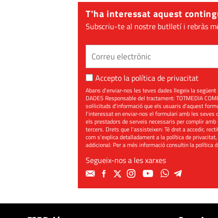
T'ha interessat aquest conting
Subscriu-te al nostre butlletí i rebràs m
Accepto la
política de privacitat
Abans d'enviar-nos les teves dades llegeix la seg
DADES Responsable del tractament: TOTMEDIA COMUNIC
sol·licituds d'informació que els usuaris d'aquest for
l'interessat en enviar-nos el formulari amb les seves d
els prestadors de serveis necessaris per complir amb 
tercers. Drets que l'assisteixen: Té dret a accedir, rect
com s'explica detalladament a la política de privacitat,
addicional: Per a més informació consultin la
política 
Segueix-nos a les xarxes