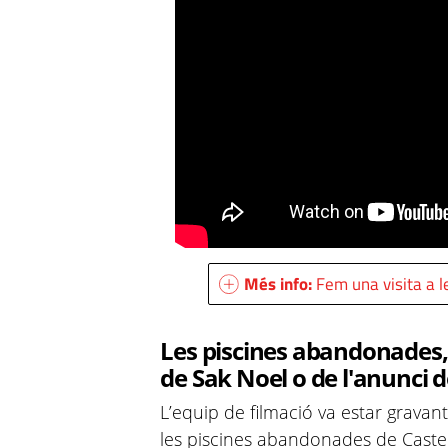
Més info:
Fem una visita a l
Les piscines abandonades, 
de Sak Noel o de l'anunci 
L’equip de filmació va estar gravan
les piscines abandonades de Castel