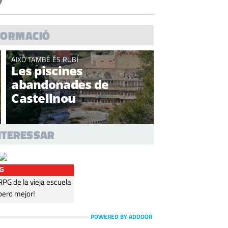
FORMACIÓ
AIXÒ TAMBÉ ÉS RUBÍ
Les piscines
abandonades de
Castellnou
INTERESSAR
G
G de la vieja escuela
pero mejor!
POWERED BY ADDOOR