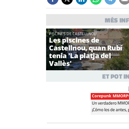
MÉS IN
PISCINES DE CASTELLNOU
Les piscines de
Castellnou, quan Rubí
tenia 'La platja del
Vallès'
ET POT 
Corepunk MMORP
Un verdadero MMORP
¡Cómo los de antes, 