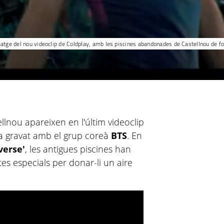
atge del nou videoclip de Coldplay, amb les piscines abandonades de Castellnou de f
lnou apareixen en l'últim videoclip
a gravat amb el grup coreà
BTS
. En
verse'
, les antigues piscines han
es especials per donar-li un aire