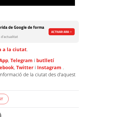
rida de Google de forma
ACTIVAR ARA
 d'actualitat
 a la ciutat
.
App
,
Telegram
i
butlletí
cebook
,
Twitter
i
Instagram
.
informació de la ciutat des d'aquest
AY