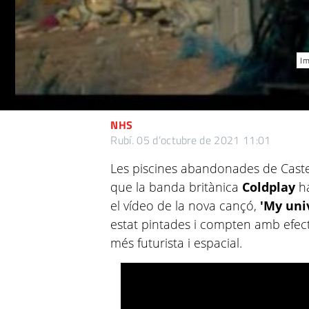
Im
NHS
Rubí.
05 d’octubre de 2021 11:01
Les piscines abandonades de Castel
que la banda britànica
Coldplay
h
el vídeo de la nova cançó,
'My uni
estat pintades i compten amb efect
més futurista i espacial.