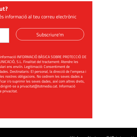
ut?
és informació al teu correu electrònic
Subscriure'm
üent informació INFORMACIÓ BÀSICA SOBRE PROTECCIÓ DE
ACIÓ, S.L. Finalitat del tractament: Atendre les
mulari ens enviïn. Legitimació: Consentiment de
ades. Destinataris: El personal, la direcció de l'empesa i
les nostres obligacions. No cedirem les seves dades a
ificar i/o suprimir les seves dades, així com altres drets,
 dirigint-se a
privacitat@totmedia.cat
. Informació
de privacitat
.