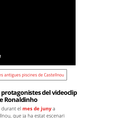
es antigues piscines de Castellnou
protagonistes del videoclip
de Ronaldinho
t durant el
mes de juny
a
lnou, que ja ha estat escenari