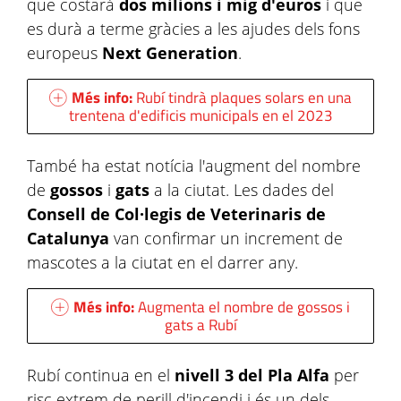
que costarà
dos milions i mig d'euros
i que
es durà a terme gràcies a les ajudes dels fons
europeus
Next Generation
.
Més info:
Rubí tindrà plaques solars en una
trentena d'edificis municipals en el 2023
També ha estat notícia l'augment del nombre
de
gossos
i
gats
a la ciutat. Les dades del
Consell de Col·legis de Veterinaris de
Catalunya
van confirmar un increment de
mascotes a la ciutat en el darrer any.
Més info:
Augmenta el nombre de gossos i
gats a Rubí
Rubí continua en el
nivell 3 del Pla Alfa
per
risc extrem de perill d'incendi i és un dels