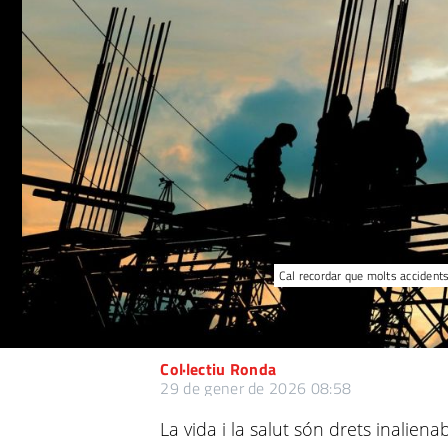
Cal recordar que molts accidents
Col·lectiu Ronda
29 de gener de 2026 08:58
La vida i la salut són drets inaliena