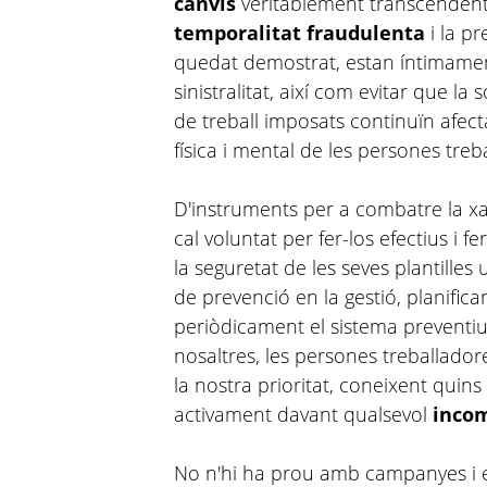
canvis
veritablement transcendents
temporalitat fraudulenta
i la pr
quedat demostrat, estan íntimament
sinistralitat, així com evitar que la
de treball imposats continuïn afecta
física i mental de les persones treb
D'instruments per a combatre la x
cal voluntat per fer-los efectius i f
la seguretat de les seves plantilles 
de prevenció en la gestió, planifica
periòdicament el sistema preventiu, i
nosaltres, les persones treballado
la nostra prioritat, coneixent quins
activament davant qualsevol
incom
No n'hi ha prou amb campanyes i e