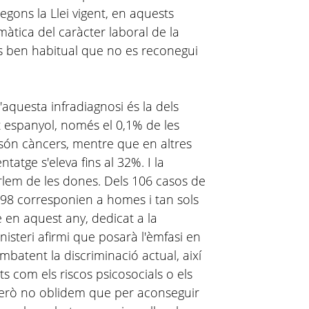
egons la Llei vigent, en aquests
tica del caràcter laboral de la
s ben habitual que no es reconegui
aquesta infradiagnosi és la dels
tat espanyol, només el 0,1% de les
 són càncers, mentre que en altres
tge s'eleva fins al 32%. I la
arlem de les dones. Dels 106 casos de
 98 corresponien a homes i tan sols
en aquest any, dedicat a la
inisteri afirmi que posarà l'èmfasi en
ombatent la discriminació actual, així
 com els riscos psicosocials o els
. Però no oblidem que per aconseguir