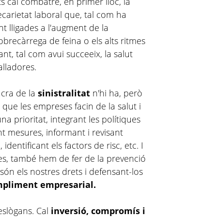
 cal combatre, en primer lloc, la
ecarietat laboral que, tal com ha
 lligades a l'augment de la
 sobrecàrrega de feina o els alts ritmes
nt, tal com avui succeeix, la salut
alladores.
acra de la
sinistralitat
n'hi ha, però
er que les empreses facin de la salut i
una prioritat, integrant les polítiques
nt mesures, informant i revisant
dentificant els factors de risc, etc. I
res, també hem de fer de la prevenció
 són els nostres drets i defensant-los
pliment empresarial.
slògans. Cal
inversió, compromís i