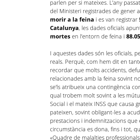
parlen per si mateixes. L'any passat,
del Ministeri registrades de gener
morir a la feina
i es van registrar
Catalunya
, les dades oficials apu
mortes
en l'entorn de feina i
88.0
I aquestes dades són les oficials, 
reals. Perquè, com hem dit en tant
recordar que molts accidents, defun
relacionades amb la feina sovint n
se'ls atribueix una contingència 
qual trobem molt sovint a les mútu
Social i el mateix INSS que causa gr
pateixen, sovint obligant-les a acudi
prestacions i indemnitzacions que
circumstància es dona, fins i tot, 
«Quadre de malalties professionals»