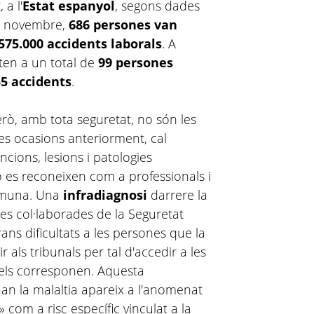
 a l'
Estat espanyol
, segons dades
 a novembre,
686 persones
van
575.000 accidents laborals
. A
nten a un total de
99 persones
55 accidents
.
però, amb tota seguretat, no són les
es ocasions anteriorment, cal
cions, lesions i patologies
o es reconeixen com a professionals i
comuna. Una
infradiagnosi
darrere la
es col·laborades de la Seguretat
ans dificultats a les persones que la
r als tribunals per tal d'accedir a les
 els corresponen. Aquesta
quan la malaltia apareix a l'anomenat
 com a risc específic vinculat a la