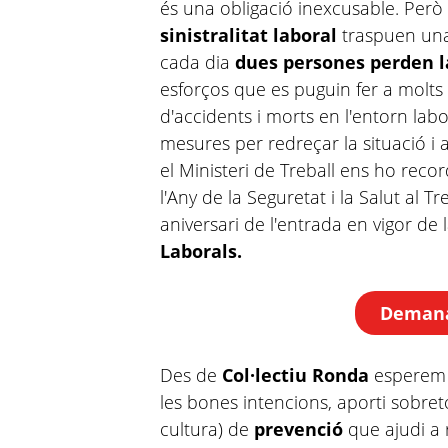
és una obligació inexcusable. Però a
sinistralitat laboral
traspuen una 
cada dia
dues persones perden la
esforços que es puguin fer a molts 
d'accidents i morts en l'entorn labo
mesures per redreçar la situació i
el Ministeri de Treball ens ho rec
l'Any de la Seguretat i la Salut al T
aniversari de l'entrada en vigor de 
Laborals.
Demana 
Des de
Col·lectiu Ronda
esperem 
les bones intencions, aporti sobret
cultura) de
prevenció
que ajudi a