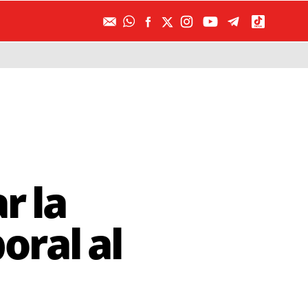
r la
oral al