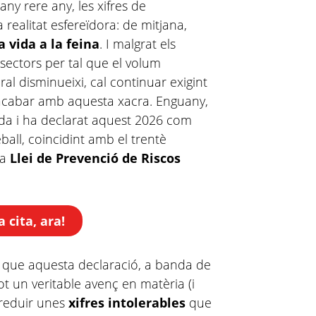
ny rere any, les xifres de
realitat esfereïdora: de mitjana,
 vida a la feina
. I malgrat els
sectors per tal que el volum
ral disminueixi, cal continuar exigint
 acabar amb aquesta xacra. Enguany,
orda i ha declarat aquest 2026 com
reball, coincidint amb el trentè
la
Llei de Prevenció de Riscos
cita, ara!
que aquesta declaració, a banda de
ot un veritable avenç en matèria (i
 reduir unes
xifres intolerables
que