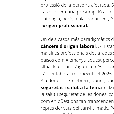
professió de la persona afectada. S
casos opera una presumpció automà
patologia, però, malauradament, é
l'
origen professional.
Un dels casos més paradigmàtics d'
càncers d'origen laboral
. A l'Es
malalties professionals declarades
països com Alemanya aquest percenta
situació encara s'agreuja més si p
càncer laboral reconeguts el 2025,
8 a dones. Celebrem, doncs, que 
seguretat i salut a la feina
, el M
la salut i seguretat de les dones, c
com en qüestions tan transcendents
reptes derivats del canvi climàtic