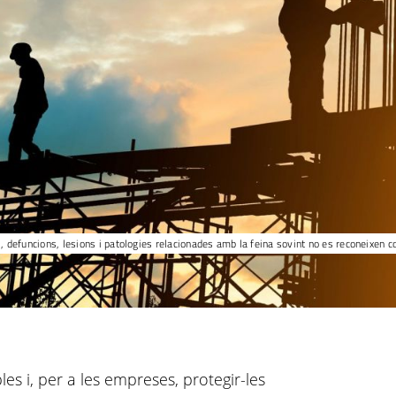
, defuncions, lesions i patologies relacionades amb la feina sovint no es reconeixen
bles i, per a les empreses, protegir-les