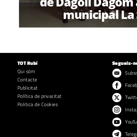
de Dagoll Dagom 
municipal La
TOT Rubí
Segueix-n
Qui sóm
Subscr
Contacte
Face
Publicitat
Política de privacitat
Twitt
Politica de Cookies
Insta
YouTu
Teleg