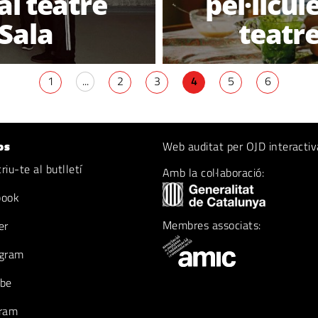
al teatre
pel·lícul
 Sala
teatre
1
...
2
3
4
5
6
os
Web auditat per OJD interactiv
iu-te al butlletí
Amb la col·laboració:
book
Membres associats:
er
gram
be
ram