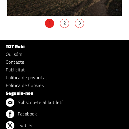
1
2
3
TOT Rubí
Qui sóm
Contacte
Publicitat
Política de privacitat
Politica de Cookies
Segueix-nos
Subscriu-te al butlletí
Facebook
Twitter