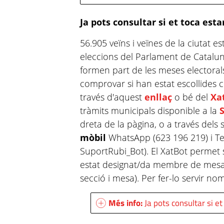
Ja pots consultar si et toca est
56.905 veïns i veïnes de la ciutat es
eleccions del Parlament de Catalun
formen part de les meses electoral
comprovar si han estat escollides 
través d'aquest
enllaç
o bé del
Xa
tràmits municipals disponible a la
dreta de la pàgina, o a través dels 
mòbil
WhatsApp (623 196 219) i Te
SuportRubi_Bot). El XatBot permet
estat designat/da membre de mesa i 
secció i mesa). Per fer-lo servir nom
Més info:
Ja pots consultar si e