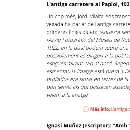
L'antiga carretera al Papiol, 192
Un cop més, Jordi Vilalta ens trans
vegada ha parlat de l'antiga carrete
primeres línies diuen:
"Aquesta set
l'Arxiu Fotogràfic del Museu de Rub
1922, en la qual podem veure una t
possiblement es dirigeix a la pobla
estigués mirant cap al nord. Segons
esmentat, la imatge està presa a l'
brollador era situat en terres de la
bon servei als qui passaven assede
veiem a la imatge".
Més info:
L'antiga 
Ignasi Muñoz (escriptor): "Amb 