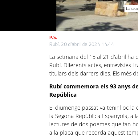
La setm
P.S.
Rubí.
20 d’abril de 2024 14:44
La setmana del 15 al 21 d'abril ha 
Rubí. Diferents actes, entrevistes i
titulars dels darrers dies. Els més 
Rubí commemora els 93 anys de
República
El diumenge passat va tenir lloc l
la Segona República Espanyola, a la
lectures de dos poemes que fan hon
a la placa que recorda aquest temp