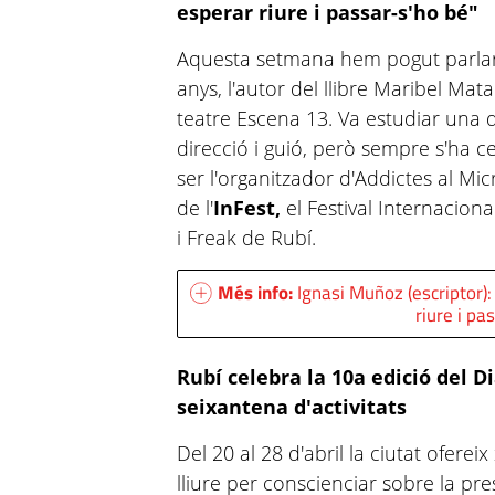
esperar riure i passar-s'ho bé"
Aquesta setmana hem pogut parlar
anys, l'autor del llibre Maribel Ma
teatre Escena 13. Va estudiar una 
direcció i guió, però sempre s'ha c
ser l'organitzador d'Addictes al Mi
de l'
InFest,
el Festival Internacion
i Freak de Rubí.
Més info:
Ignasi Muñoz (escriptor)
riure i pa
Rubí celebra la 10a edició del D
seixantena d'activitats
Del 20 al 28 d'abril la ciutat ofereix
lliure per conscienciar sobre la pr