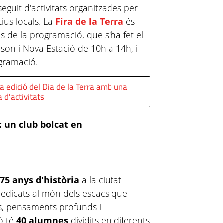
 seguit d'activitats organitzades per
tius locals. La
Fira de la Terra
és
s de la programació, que s'ha fet el
rson i Nova Estació de 10h a 14h, i
ogramació.
a edició del Dia de la Terra amb una
 d'activitats
: un club bolcat en
a
75 anys d'història
a la ciutat
dedicats al món dels escacs que
es, pensaments profunds i
ó té
40 alumnes
dividits en diferents