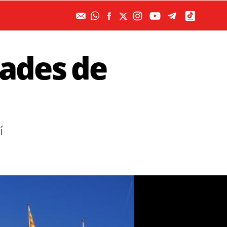
cades de
í