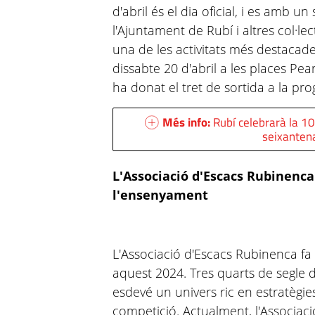
d'abril és el dia oficial, i es amb un
l'Ajuntament de Rubí i altres col·lec
una de les activitats més destacade
dissabte 20 d'abril a les places Pea
ha donat el tret de sortida a la pr
Més info:
Rubí celebrarà la 10
seixantena
L'Associació d'Escacs Rubinenca
l'ensenyament
L'Associació d'Escacs Rubinenca f
aquest 2024. Tres quarts de segle 
esdevé un univers ric en estratègi
competició. Actualment, l'Associaci