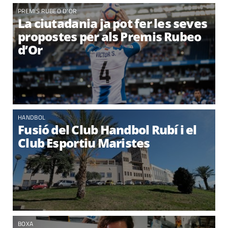
PREMIS RUBEO D'OR
La ciutadania ja pot fer les seves
propostes per als Premis Rubeo
d’Or
HANDBOL
Fusió del Club Handbol Rubí i el
Club Esportiu Maristes
BOXA