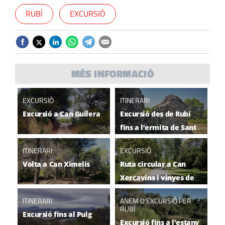
RUBÍ
EXCURSIÓ
MÉS INFORMACIÓ
EXCURSIÓ
ITINERARI
Excursió a Can Guilera
Excursió des de Rubí
fins a l’ermita de Sant
Genís
ITINERARI
EXCURSIÓ
Volta a Can Ximelis
Ruta circular a Can
Xercavins i vinyes de
Can Ramoneda
ITINERARI
ANEM D'EXCURSIÓ PER
RUBÍ
Excursió fins al Puig
Excursió fins a l'estany