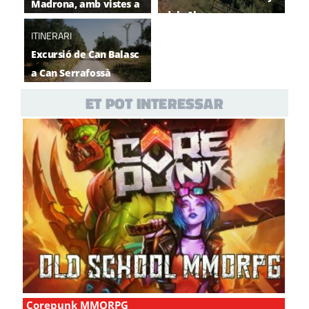
Madrona, amb vistes a
dels Alous
Rubí
ITINERARI
Excursió de Can Balasc
a Can Serrafossà
ET POT INTERESSAR
Corepunk MMORPG