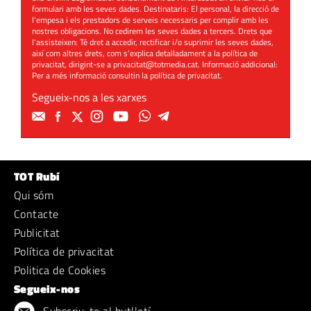
formulari amb les seves dades. Destinataris: El personal, la direcció de
l'empesa i els prestadors de serveis necessaris per complir amb les
nostres obligacions. No cedirem les seves dades a tercers. Drets que
l'assisteixen: Té dret a accedir, rectificar i/o suprimir les seves dades,
així com altres drets, com s'explica detalladament a la política de
privacitat, dirigint-se a
privacitat@totmedia.cat
. Informació addicional:
Per a més informació consultin la
política de privacitat
.
Segueix-nos a les xarxes
TOT Rubí
Qui sóm
Contacte
Publicitat
Política de privacitat
Politica de Cookies
Segueix-nos
Subscriu-te al butlletí