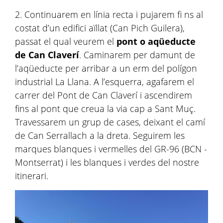
2. Continuarem en línia recta i pujarem fi ns al
costat d’un edifici aïllat (Can Pich Guilera),
passat el qual veurem el
pont o aqüeducte
de Can Claverí
. Caminarem per damunt de
l’aqüeducte per arribar a un erm del polígon
industrial La Llana. A l’esquerra, agafarem el
carrer del Pont de Can Claverí i ascendirem
fins al pont que creua la via cap a Sant Muç.
Travessarem un grup de cases, deixant el camí
de Can Serrallach a la dreta. Seguirem les
marques blanques i vermelles del GR-96 (BCN -
Montserrat) i les blanques i verdes del nostre
itinerari.