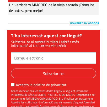
Un verdadero MMORPG de la vieja escuela ¡Cómo los
de antes, pero mejor!
POWERED BY ADDOOR
T'ha interessat aquest contingut?
Subscriu-te al nostre butlletí i rebràs més
informació al teu correu electrònic
Subscriure'm
Accepto la
política de privacitat
Abans d'enviar-nos les teves dades llegeix la següent informació
INFORMACIÓ BÀSICA SOBRE PROTECCIÓ DE DADES Responsable del
tractament: TOTMEDIA COMUNICACIÓ, S.L. Finalitat del tractament:
Atendre les sol·licituds d'informació que els usuaris d'aquest formulari
ens enviïn. Legitimació: Consentiment de l'interessat en enviar-nos el