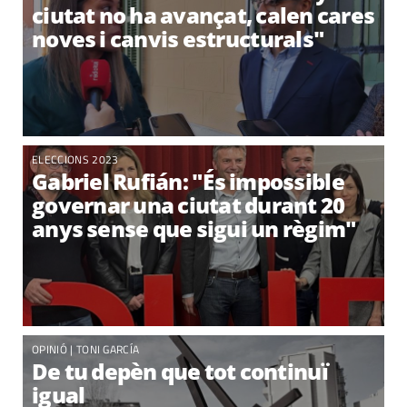
ciutat no ha avançat, calen cares
noves i canvis estructurals"
ELECCIONS 2023
Gabriel Rufián: "És impossible
governar una ciutat durant 20
anys sense que sigui un règim"
OPINIÓ |
TONI GARCÍA
De tu depèn que tot continuï
igual