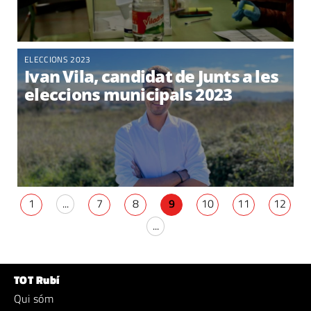
ELECCIONS 2023
Ivan Vila, candidat de Junts a les
eleccions municipals 2023
1
...
7
8
9
10
11
12
...
TOT Rubí
Qui sóm